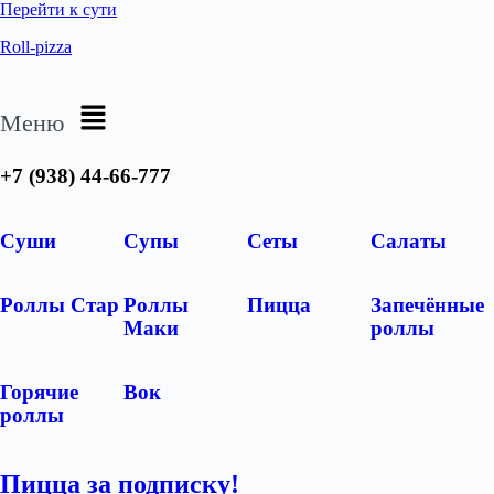
Перейти к сути
Roll-pizza
Меню
+7 (938) 44-66-777
Суши
Супы
Сеты
Салаты
Роллы Стар
Роллы
Пицца
Запечённые
Маки
роллы
Горячие
Вок
роллы
Пицца за подписку!