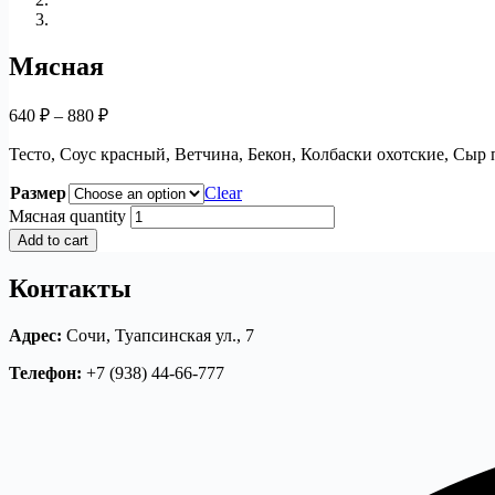
Мясная
640
₽
–
880
₽
Тесто, Соус красный, Ветчина, Бекон, Колбаски охотские, Сыр
Размер
Clear
Мясная quantity
Add to cart
Контакты
Адрес:
Сочи, Туапсинская ул., 7
Телефон:
+7 (938) 44-66-777