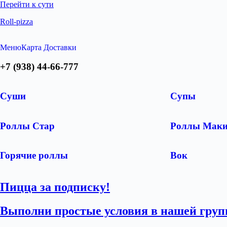
Перейти к сути
Roll-pizza
Меню
Карта Доставки
+7 (938) 44-66-777
Суши
Супы
Роллы Стар
Роллы Мак
Горячие роллы
Вок
Пицца за подписку!
Выполни простые условия в нашей груп