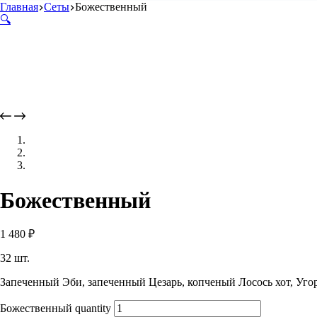
Главная
Сеты
Божественный
🔍
Божественный
1 480
₽
32 шт.
Запеченный Эби, запеченный Цезарь, копченый Лосось хот, Угор
Божественный quantity